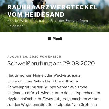
Zum
RAUHHAARZWERGTECKEL
Inhalt
VOM HEIDESAND
springen
Herzlich Wilkommen auf der Seite des Zwingers "vom
Heidesand"
Menü
VERÖFFENTLICHT
AUGUST 30, 2020
VON
EHRICH
AM
Schweißprüfung am 29.08.2020
Heute morgen klingelt der Wecker zu ganz
unchristlichen Zeiten. Um 7 Uhr sollte die
Schweißprüfung der Gruppe Verden-Walsrode
beginnen, natürlich wieder unter den entsprechenden
Hygienmaßnahmen. Etwas aufgeregt machten wir uns
auf den Weg, denn die „Generalprobe“ von Gretchen