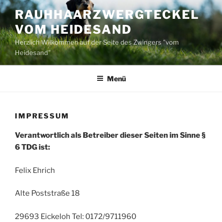
Zum
RAUHHAARZWERGTECKEL
Inhalt
VOM HEIDESAND
springen
Herzlich Wilkommen auf der Seite des Zwingers "vom
Heidesand"
Menü
IMPRESSUM
Verantwortlich als Betreiber dieser Seiten im Sinne §
6 TDG ist:
Felix Ehrich
Alte Poststraße 18
29693 Eickeloh Tel: 0172/9711960